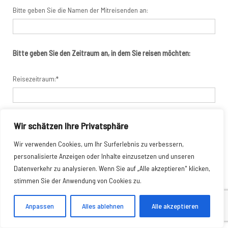
Bitte geben Sie die Namen der Mitreisenden an:
Bitte geben Sie den Zeitraum an, in dem Sie reisen möchten:
Reisezeitraum:*
Wünschen Sie Einzel- oder ein Doppelzimmer für ihre
Wir schätzen Ihre Privatsphäre
Übernachtungen?
Wir verwenden Cookies, um Ihr Surferlebnis zu verbessern,
personalisierte Anzeigen oder Inhalte einzusetzen und unseren
Datenverkehr zu analysieren. Wenn Sie auf „Alle akzeptieren" klicken,
Falls Ihre gewählte Reise aus mehreren Blöcken besteht:
stimmen Sie der Anwendung von Cookies zu.
Welchen Block/Blöcke möchten sie bereisen?
Anpassen
Alles ablehnen
Alle akzeptieren