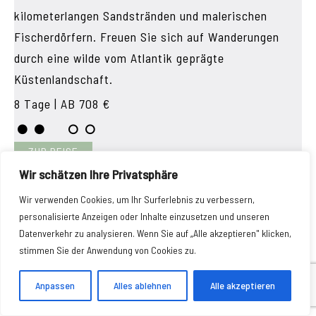
kilometerlangen Sandstränden und malerischen
Fischerdörfern. Freuen Sie sich auf Wanderungen
durch eine wilde vom Atlantik geprägte
Küstenlandschaft.
8 Tage | AB 708 €
ZUR REISE
Wir schätzen Ihre Privatsphäre
Wir verwenden Cookies, um Ihr Surferlebnis zu verbessern,
LUGO – SANTIAGO IN 8 TAGEN
personalisierte Anzeigen oder Inhalte einzusetzen und unseren
Datenverkehr zu analysieren. Wenn Sie auf „Alle akzeptieren" klicken,
stimmen Sie der Anwendung von Cookies zu.
DIE LETZTEN 102 KM AUF DEM ÄLTESTEN
JAKOBSWEG
Anpassen
Alles ablehnen
Alle akzeptieren
Auf dieser einwöchigen Pilgerreise wandern Sie die