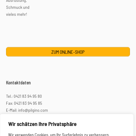
Ausrüstung,
Schmuck und
vieles mehr!
ZUM ONLINE-SHOP
Kontaktdaten
Tel.: 0421 83 94 95 80
Fax: 0421 83 94 95 85
E-Mail: info@pilgino.com
Wir schätzen Ihre Privatsphäre
Telefonische Reiseberatung
Wir verwenden Cookies, um Ihr Surferlebnis zu verbessern,