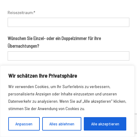
Reisezeitraum:*
Wünschen Sie Einzel- oder ein Doppelzimmer für ihre
Übernachtungen?
Falls Ihre gewählte Reise aus mehreren Blöcken besteht:
Wir schätzen Ihre Privatsphäre
Welchen Block/Blöcke möchten sie bereisen?
Wir verwenden Cookies, um Ihr Surferlebnis zu verbessern,
personalisierte Anzeigen oder Inhalte einzusetzen und unseren
Datenverkehr zu analysieren. Wenn Sie auf „Alle akzeptieren" klicken,
Wünschen Sie Frühstück an allen Wandertagen?
stimmen Sie der Anwendung von Cookies zu.
Ja, bitte Frühstück anbieten
Anpassen
Alles ablehnen
Alle akzeptieren
Kommen Sie in Santiago an und wünschen dort einen
Aufenthaltstag?